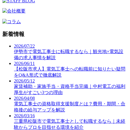
新着情報
2026/07/22
伊勢市で電気工事士に転職するなら｜観光地×電気設
備の求人事情を解説
2026/06/11
【松阪市求人】電気工事士への転職前に知りたい疑問
をQ&A形式で徹底解説
2026/05/12
家賃補助・家族手当・資格手当完備｜中村電工の福利
厚生がすごい3つの理由
2026/04/08
電気工事士の資格取得支援制度とは？費用・期間・合
格後の給与アップを解説
2026/03/16
三重県松阪市で電気工事士として転職するなら｜未経
験からプロを目指せる環境を紹介