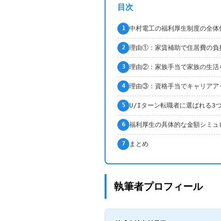
目次
中村電工の福利厚生制度の全体
1
理由①：家賃補助で住居費の負
2
理由②：家族手当で家族の生活
3
理由③：資格手当でキャリアア
4
U/Iターン転職者に選ばれる3
5
福利厚生の具体的な金額シミュ
6
まとめ
7
執筆者プロフィール