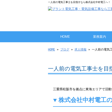
一人前の電気工事士を目指すなら株式会社中村電工へ！ 
HOME
業務案内
HOME
»
ブログ
»
求人情報
» 一人前の電気
一人前の電気工事士を目
三重県松阪市を拠点に東海エリアで活動
株式会社中村電工