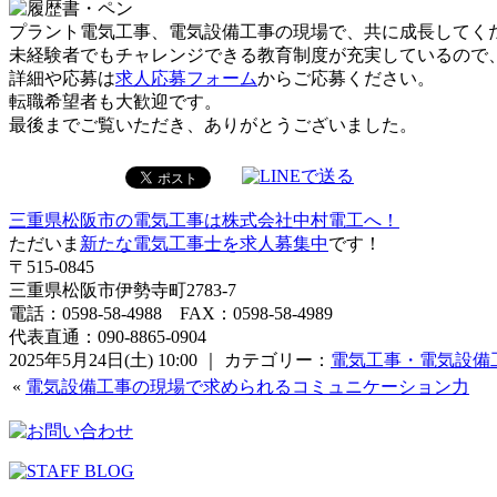
プラント電気工事、電気設備工事の現場で、共に成長してく
未経験者でもチャレンジできる教育制度が充実しているので
詳細や応募は
求人応募フォーム
からご応募ください。
転職希望者も大歓迎です。
最後までご覧いただき、ありがとうございました。
三重県松阪市の電気工事は株式会社中村電工へ！
ただいま
新たな電気工事士を求人募集中
です！
〒515-0845
三重県松阪市伊勢寺町2783-7
電話：0598-58-4988 FAX：0598-58-4989
代表直通：090-8865-0904
2025年5月24日(土) 10:00 ｜ カテゴリー：
電気工事・電気設備
«
電気設備工事の現場で求められるコミュニケーション力