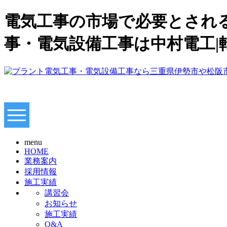
電気工事の市場で必要とされる
事・電気設備工事は中村電工|
menu
HOME
業務案内
採用情報
施工実績
講習会
お知らせ
施工実績
Q&A