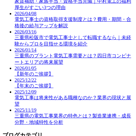
家賃補助・家族手当・資格手当完備｜中村電工の福利
厚生がすごい3つの理由
2026/04/08
電気工事士の資格取得支援制度とは？費用・期間・合
格後の給与アップを解説
2026/03/16
三重県松阪市で電気工事士として転職するなら｜未経
験からプロを目指せる環境を紹介
2026/01/14
三重県のプラント電気工事需要とは？四日市コンビナ
ートエリアの将来展望
2026/01/05
【新年のご挨拶】
2025/12/22
【年末のご挨拶】
2025/12/09
電気工事は将来性がある職種なのか？業界の現状と展
望
2025/11/19
三重県の電気工事業界の特色とは？製造業連携・成長
分野・地域特性を分析
ブログカテゴリ