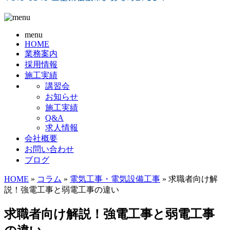
menu
HOME
業務案内
採用情報
施工実績
講習会
お知らせ
施工実績
Q&A
求人情報
会社概要
お問い合わせ
ブログ
HOME
»
コラム
»
電気工事・電気設備工事
» 求職者向け解
説！強電工事と弱電工事の違い
求職者向け解説！強電工事と弱電工事