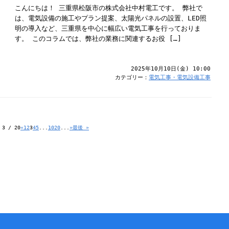
こんにちは！ 三重県松阪市の株式会社中村電工です。 弊社で
は、電気設備の施工やプラン提案、太陽光パネルの設置、LED照
明の導入など、三重県を中心に幅広い電気工事を行っておりま
す。 このコラムでは、弊社の業務に関連するお役 […]
2025年10月10日(金) 10:00
カテゴリー：
電気工事・電気設備工事
3 / 20
«
1
2
3
4
5
...
10
20
...
»
最後 »