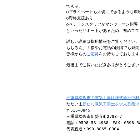
例えば、
○プライベートも大切にできるような環
○資格支援あり
○ベテランスタッフがマンツーマン指導
といったサポートがあるため、初めてで
詳しい詳細は採用情報をご覧ください。
もちろん、面接やお電話の段階でも疑問
皆様からの
ご応募
をお待ちしております
最後までご覧いただきありがとうござい
三重県松阪市の電気工事は株式会社中村
ただいま
新たな電気工事士を求人募集中
〒515-0845
三重県松阪市伊勢寺町2783-7
電話：0598-58-4988 FAX：0598-5
代表直通：090-8865-0904