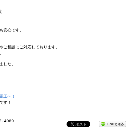
境
も安心です。
やご相談にご対応しております。
。
ました。
電工へ！
です！
8-4989