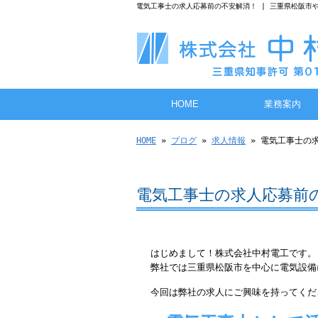
電気工事士の求人応募前の不安解消！ | 三重県松阪市
HOME
業務案内
HOME
»
ブログ
»
求人情報
» 電気工事士の
電気工事士の求人応募前
はじめまして！株式会社中村電工です。
弊社では三重県松阪市を中心に電気設備
今回は弊社の求人にご興味を持ってくだ