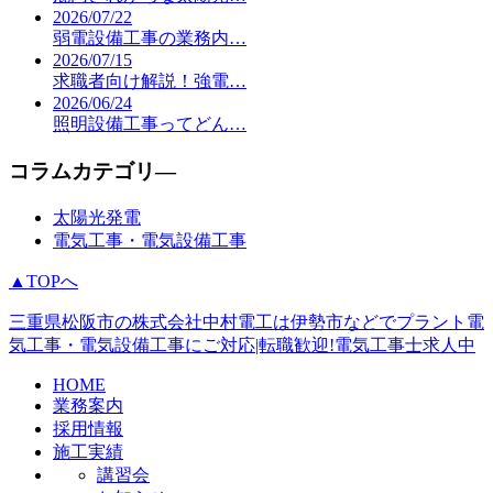
2026/07/22
弱電設備工事の業務内…
2026/07/15
求職者向け解説！強電…
2026/06/24
照明設備工事ってどん…
コラムカテゴリ―
太陽光発電
電気工事・電気設備工事
▲TOPへ
三重県松阪市の株式会社中村電工は伊勢市などでプラント電
気工事・電気設備工事にご対応|転職歓迎!電気工事士求人中
HOME
業務案内
採用情報
施工実績
講習会