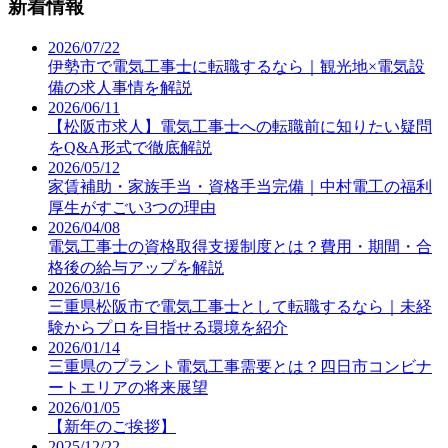
新着情報
2026/07/22
伊勢市で電気工事士に転職するなら｜観光地×電気設
備の求人事情を解説
2026/06/11
【松阪市求人】電気工事士への転職前に知りたい疑問
をQ&A形式で徹底解説
2026/05/12
家賃補助・家族手当・資格手当完備｜中村電工の福利
厚生がすごい3つの理由
2026/04/08
電気工事士の資格取得支援制度とは？費用・期間・合
格後の給与アップを解説
2026/03/16
三重県松阪市で電気工事士として転職するなら｜未経
験からプロを目指せる環境を紹介
2026/01/14
三重県のプラント電気工事需要とは？四日市コンビナ
ートエリアの将来展望
2026/01/05
【新年のご挨拶】
2025/12/22