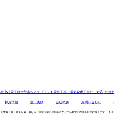
社中村電工は伊勢市などでプラント電気工事・電気設備工事にご対応|転職
採用情報
施工実績
会社概要
お問い合わせ
プラント電気工事・電気設備工事なら三重県伊勢市や松阪市などで活動する株式会社中村電工まで！ All Rig