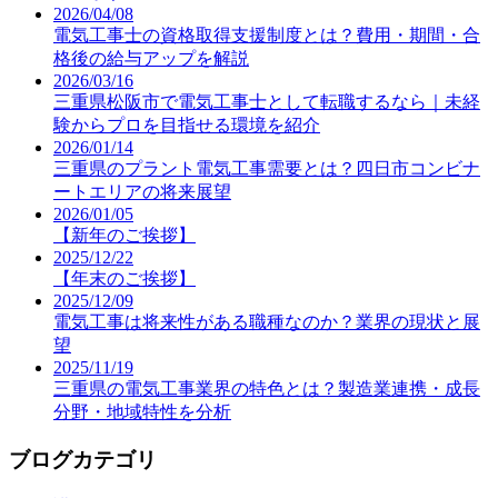
2026/04/08
電気工事士の資格取得支援制度とは？費用・期間・合
格後の給与アップを解説
2026/03/16
三重県松阪市で電気工事士として転職するなら｜未経
験からプロを目指せる環境を紹介
2026/01/14
三重県のプラント電気工事需要とは？四日市コンビナ
ートエリアの将来展望
2026/01/05
【新年のご挨拶】
2025/12/22
【年末のご挨拶】
2025/12/09
電気工事は将来性がある職種なのか？業界の現状と展
望
2025/11/19
三重県の電気工事業界の特色とは？製造業連携・成長
分野・地域特性を分析
ブログカテゴリ