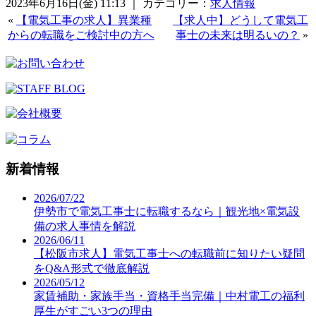
2023年6月16日(金) 11:13 ｜ カテゴリー：
求人情報
«
【電気工事の求人】異業種
【求人中】どうして電気工
からの転職をご検討中の方へ
事士の未来は明るいの？
»
新着情報
2026/07/22
伊勢市で電気工事士に転職するなら｜観光地×電気設
備の求人事情を解説
2026/06/11
【松阪市求人】電気工事士への転職前に知りたい疑問
をQ&A形式で徹底解説
2026/05/12
家賃補助・家族手当・資格手当完備｜中村電工の福利
厚生がすごい3つの理由