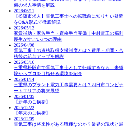
備の求人事情を解説
2026/06/11
【松阪市求人】電気工事士への転職前に知りたい疑問
をQ&A形式で徹底解説
2026/05/12
家賃補助・家族手当・資格手当完備｜中村電工の福利
厚生がすごい3つの理由
2026/04/08
電気工事士の資格取得支援制度とは？費用・期間・合
格後の給与アップを解説
2026/03/16
三重県松阪市で電気工事士として転職するなら｜未経
験からプロを目指せる環境を紹介
2026/01/14
三重県のプラント電気工事需要とは？四日市コンビナ
ートエリアの将来展望
2026/01/05
【新年のご挨拶】
2025/12/22
【年末のご挨拶】
2025/12/09
電気工事は将来性がある職種なのか？業界の現状と展