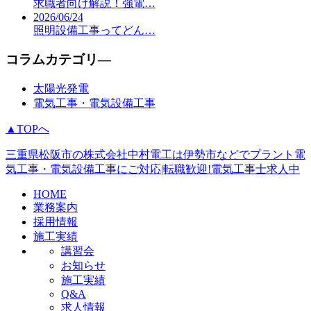
求職者向け解説！強電…
2026/06/24
照明設備工事ってどん…
コラムカテゴリ―
太陽光発電
電気工事・電気設備工事
▲TOPへ
三重県松阪市の株式会社中村電工は伊勢市などでプラント電
気工事・電気設備工事にご対応|転職歓迎!電気工事士求人中
HOME
業務案内
採用情報
施工実績
講習会
お知らせ
施工実績
Q&A
求人情報