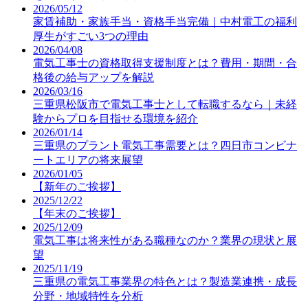
2026/05/12
家賃補助・家族手当・資格手当完備｜中村電工の福利
厚生がすごい3つの理由
2026/04/08
電気工事士の資格取得支援制度とは？費用・期間・合
格後の給与アップを解説
2026/03/16
三重県松阪市で電気工事士として転職するなら｜未経
験からプロを目指せる環境を紹介
2026/01/14
三重県のプラント電気工事需要とは？四日市コンビナ
ートエリアの将来展望
2026/01/05
【新年のご挨拶】
2025/12/22
【年末のご挨拶】
2025/12/09
電気工事は将来性がある職種なのか？業界の現状と展
望
2025/11/19
三重県の電気工事業界の特色とは？製造業連携・成長
分野・地域特性を分析